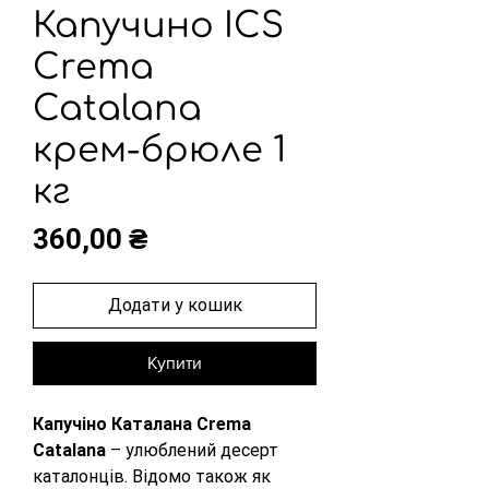
Капучино ICS
Crema
Catalana
крем-брюле 1
кг
Ціна
360,00 ₴
Додати у кошик
Купити
Капучіно Каталана Crema 
Сatalana 
– улюблений десерт 
каталонців. Відомо також як 