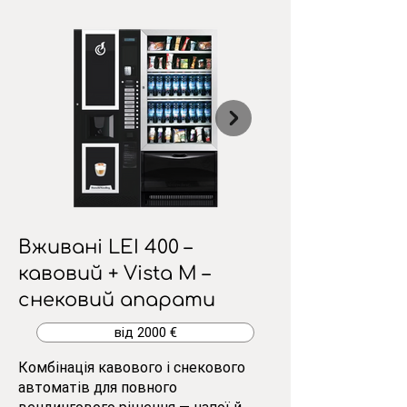
Вживані LEI 400 –
кавовий + Vista M –
снековий апарати
від 2000 €
Комбінація кавового і снекового
автоматів для повного