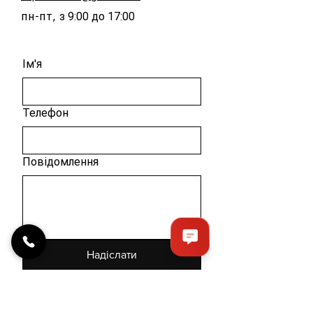
основа шоколаду, 
пн-пт, з
9:00 до 17:00
ароматизатор 
"Шоколад", 
регулятори 
Ім'я
кислотності: 
цитрат натрію та 
лимонна кислота, 
Телефон
натуральний 
барвник 
карамель рідка, 
харчові барвники: 
Повідомлення
хіноліновий 
жовтий та понсо 
4R.
Об'єм (мл):
700
Надіслати
Політика конфіденційності
/