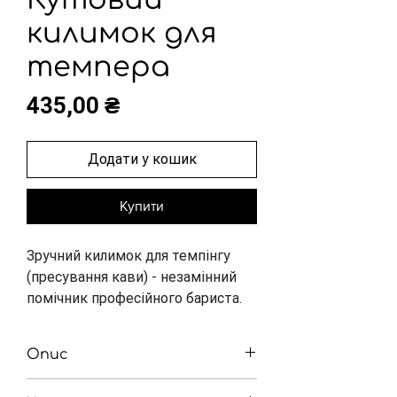
килимок для
темпера
Ціна
435,00 ₴
Додати у кошик
Купити
Зручний килимок для темпінгу 
(пресування кави) - незамінний 
помічник професійного бариста.
Опис
Є кілька предметів, які дозволяють 