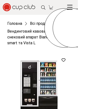
Головна
Всі продукти
Вендинговий кавовий та
снековий апарат Bianchi Lei 700
smart та Vista L