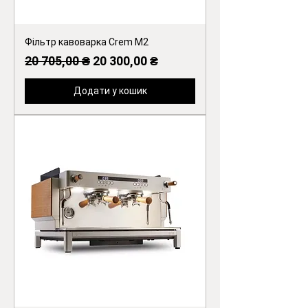
Фільтр кавоварка Crem M2
Звичайна ціна
За розпродажем
20 705,00 ₴
20 300,00 ₴
Додати у кошик