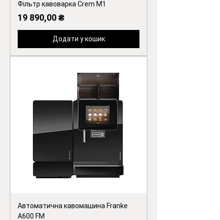
Фільтр кавоварка Crem M1
Ціна
19 890,00 ₴
Додати у кошик
Автоматична кавомашина Franke
A600 FM