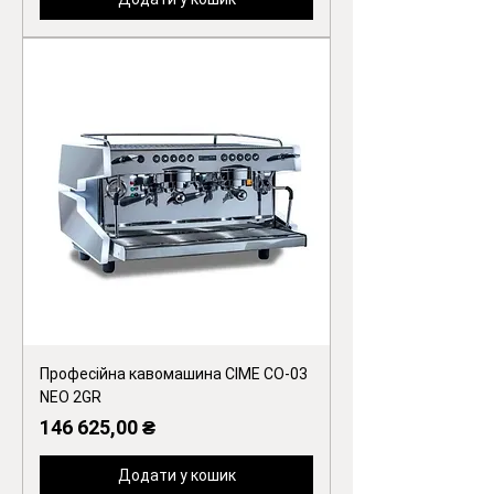
Професійна кавомашина CIME CO-03
NEO 2GR
Ціна
146 625,00 ₴
Додати у кошик