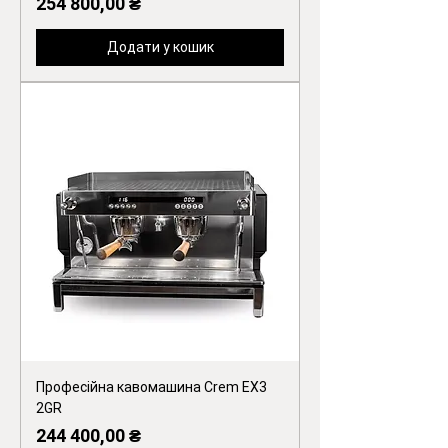
Ціна
254 800,00 ₴
Додати у кошик
Професійна кавомашина Crem EX3
2GR
Ціна
244 400,00 ₴