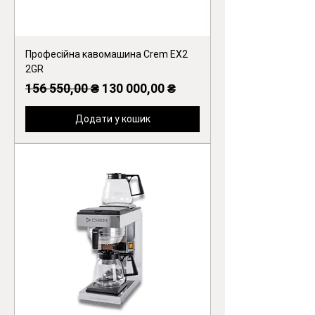
Професійна кавомашина Crem EX2
2GR
Звичайна ціна
За розпродажем
156 550,00 ₴
130 000,00 ₴
Додати у кошик