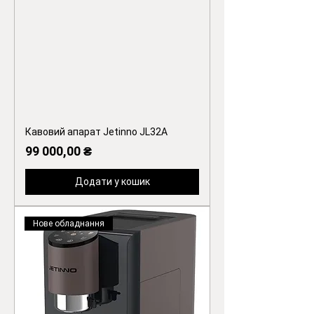
Кавовий апарат Jetinno JL32A
Ціна
99 000,00 ₴
Додати у кошик
Нове обладнання