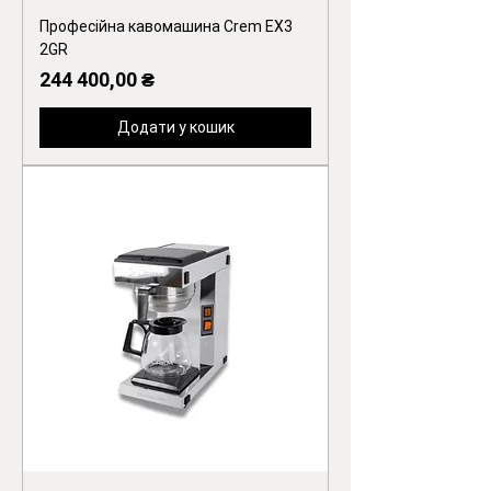
Професійна кавомашина Crem EX3
2GR
Ціна
244 400,00 ₴
Додати у кошик