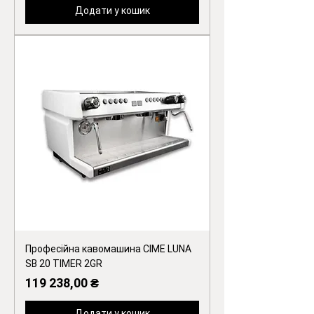
Додати у кошик
Професійна кавомашина CIME LUNA
SB 20 TIMER 2GR
Ціна
119 238,00 ₴
Додати у кошик