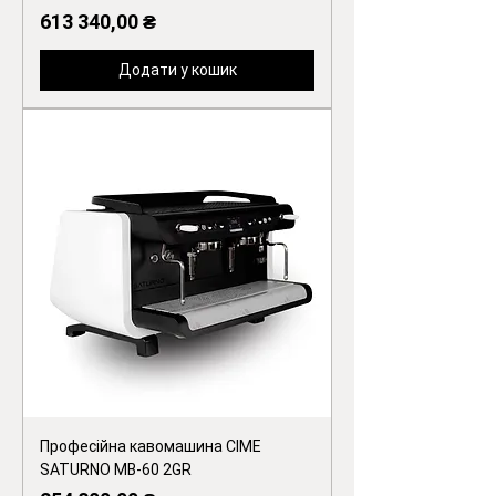
Ціна
613 340,00 ₴
Додати у кошик
Професійна кавомашина CIME
SATURNO MB-60 2GR