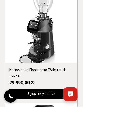
Кавомолка Fiorenzato F64e touch
чорна
Ціна
29 990,00 ₴
Додати у кошик