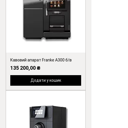
Кавовий апарат Franke A300 б/в
Ціна
135 200,00 ₴
Додати у кошик