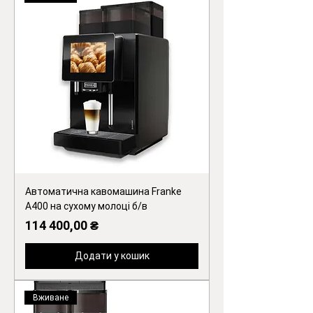
Автоматична кавомашина Franke
A400 на сухому молоці б/в
Ціна
114 400,00 ₴
Додати у кошик
Вживане