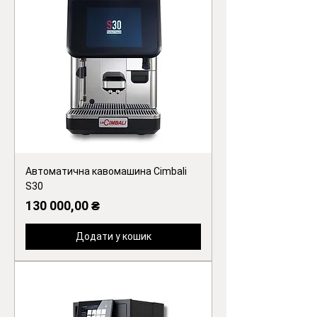
Автоматична кавомашина Cimbali
S30
Ціна
130 000,00 ₴
Додати у кошик