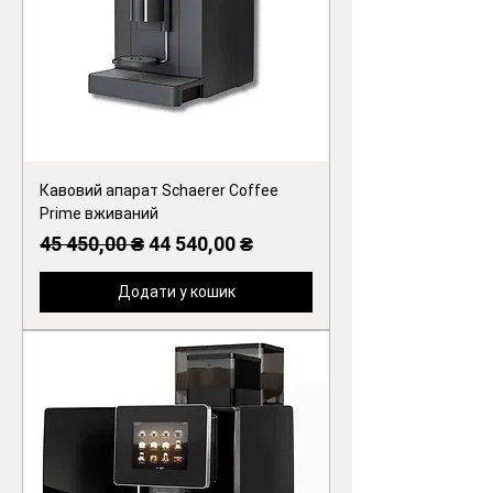
Кавовий апарат Schaerer Coffee
Prime вживаний
Звичайна ціна
За розпродажем
45 450,00 ₴
44 540,00 ₴
Додати у кошик