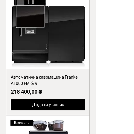
Автоматична кавомашина Franke
A1000 FM б/в
Ціна
218 400,00 ₴
Додати у кошик
Вживане