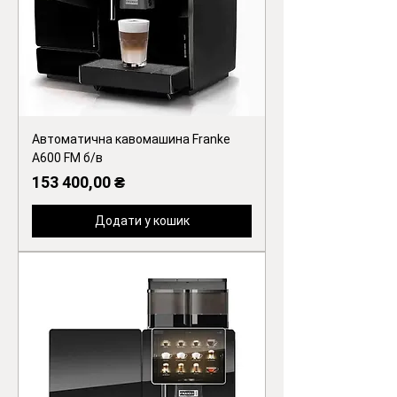
Автоматична кавомашина Franke
A600 FM б/в
Ціна
153 400,00 ₴
Додати у кошик