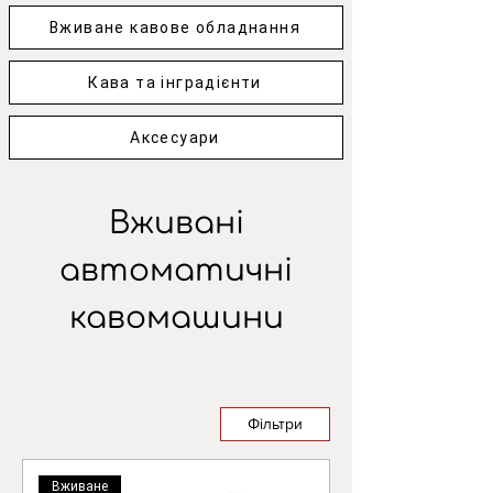
Вживане кавове обладнання
Кава та інградієнти
Аксесуари
Вживані
автоматичні
кавомашини
Фільтри
Вживане