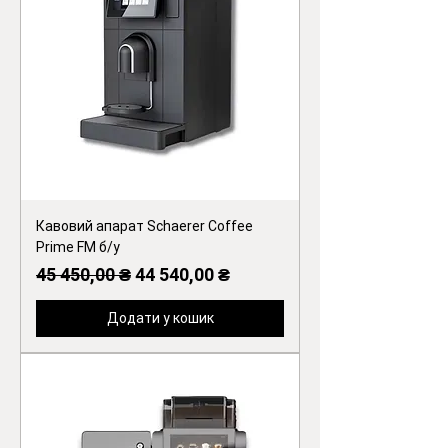
Кавовий апарат Schaerer Coffee
Prime FM б/у
Звичайна ціна
За розпродажем
45 450,00 ₴
44 540,00 ₴
Додати у кошик